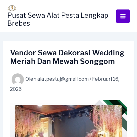
Lewati
ke
Pusat Sewa Alat Pesta Lengkap
konten
Brebes
Vendor Sewa Dekorasi Wedding
Meriah Dan Mewah Songgom
Oleh
alatpestaj@gmail.com
/
Februari 16,
2026