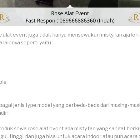
e alat event juga tidak hanya mensewakan misty fan aja loh 
lainnya seperti yaitu :
ble,
agai jenis type model yang berbeda-beda dari masing-mas
diri
oduk sewa rose alat event ada misty fan yang sangat berku
gul, tinggi, dan juga bisa untuk acara indoor atau pun acara