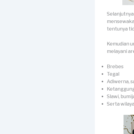
Selanjutnya
mensewakan 
tentunya ti
Kemudian un
melayani are
Brebes
Tegal
Adiwerna, s
Ketanggunga
Slawi, bumij
Serta wilay