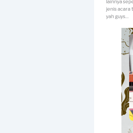
lainnya sep
jenis acara 
yah guys…