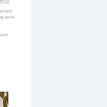
na kami
g, serta
event