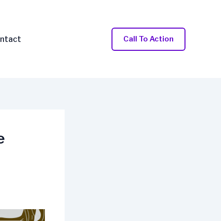
ntact
Call To Action
e