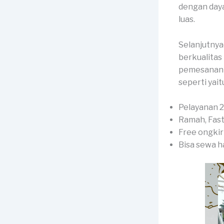
dengan day
luas.
Selanjutnya
berkualitas
pemesananny
seperti yaitu
Pelayanan 2
Ramah, Fast
Free ongkir
Bisa sewa h