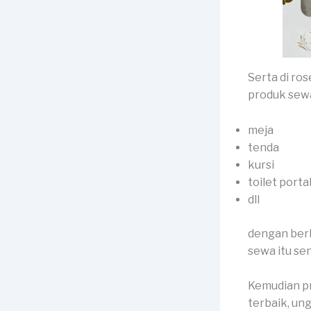
Serta di ros
produk sewa 
meja
tenda
kursi
toilet porta
dll
dengan berb
sewa itu sen
Kemudian pr
terbaik, ung