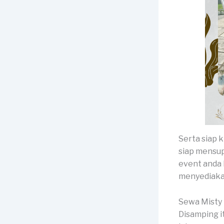
Serta siap 
siap mensup
event anda 
menyediaka
Sewa Misty
Disamping i