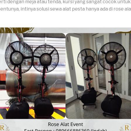
erti dengan meja atau tenda, kursi yang sangat cocok untu
tentunya, intinya solusi sewa alat pesta hanya ada di rose al