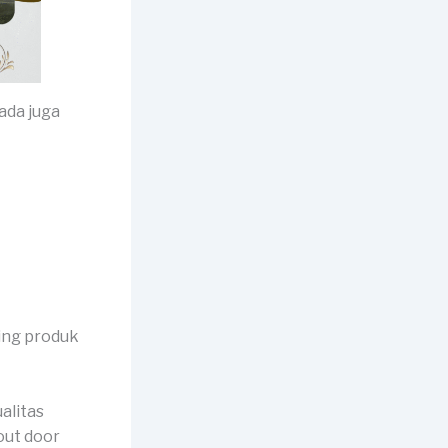
ada juga
ing produk
alitas
 out door