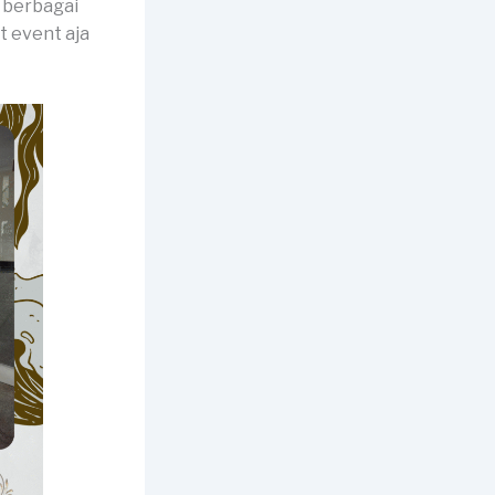
k berbagai
at event aja