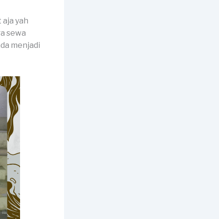
 aja yah
ga sewa
nda menjadi