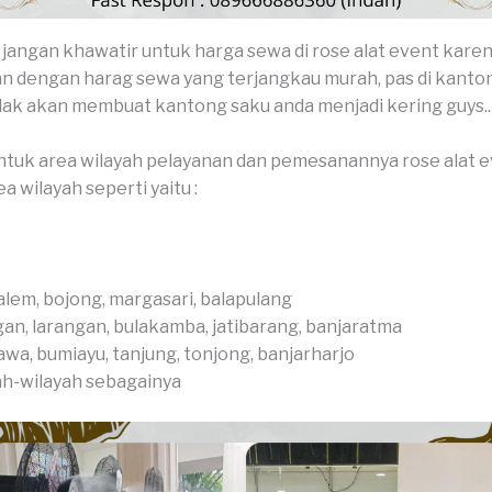
 jangan khawatir untuk harga sewa di rose alat event kare
dengan harag sewa yang terjangkau murah, pas di kanton
dak akan membuat kantong saku anda menjadi kering guys..
tuk area wilayah pelayanan dan pemesanannya rose alat 
a wilayah seperti yaitu :
alem, bojong, margasari, balapulang
n, larangan, bulakamba, jatibarang, banjaratma
awa, bumiayu, tanjung, tonjong, banjarharjo
ah-wilayah sebagainya