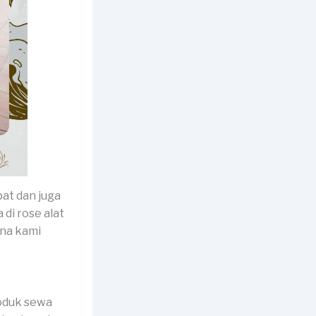
pat dan juga
di rose alat
ena kami
roduk sewa