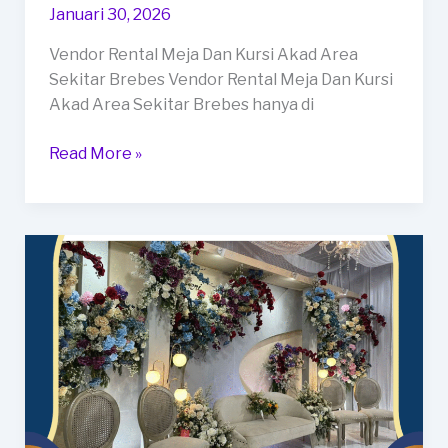
Januari 30, 2026
Vendor Rental Meja Dan Kursi Akad Area
Sekitar Brebes Vendor Rental Meja Dan Kursi
Akad Area Sekitar Brebes hanya di
Vendor
Read More »
Rental
Meja
Dan
Kursi
Akad
Area
Sekitar
Brebes