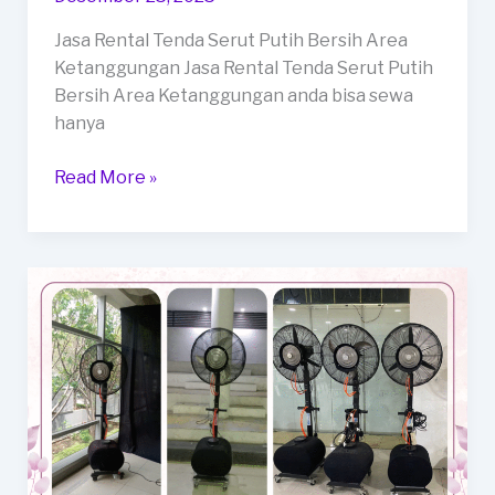
Jasa Rental Tenda Serut Putih Bersih Area
Ketanggungan Jasa Rental Tenda Serut Putih
Bersih Area Ketanggungan anda bisa sewa
hanya
Jasa
Read More »
Rental
Tenda
Serut
Putih
Bersih
Area
Ketanggungan