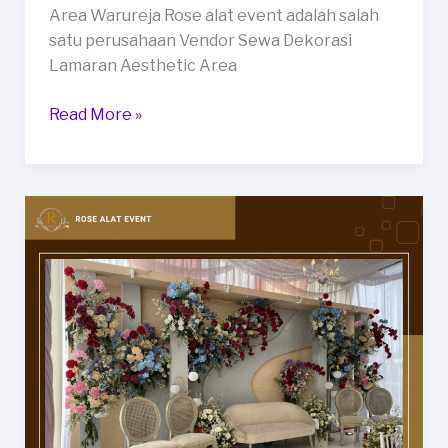
Area Warureja Rose alat event adalah salah
satu perusahaan Vendor Sewa Dekorasi
Lamaran Aesthetic Area
Vendor
Read More »
Sewa
Dekorasi
Lamaran
Aesthetic
Area
Warureja