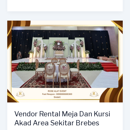
Dekorasi
Dan
Meja
Kursi
Akad
Aestehtic
Mewah
Elegant
Area
Tegal
Vendor Rental Meja Dan Kursi
Akad Area Sekitar Brebes