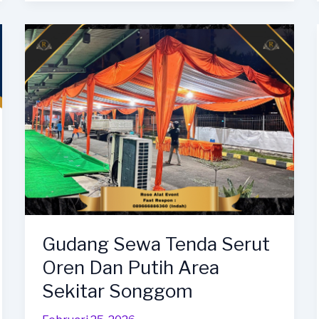
Serut
Merah
Putih
Area
Balapulang
Gudang Sewa Tenda Serut
Oren Dan Putih Area
Sekitar Songgom