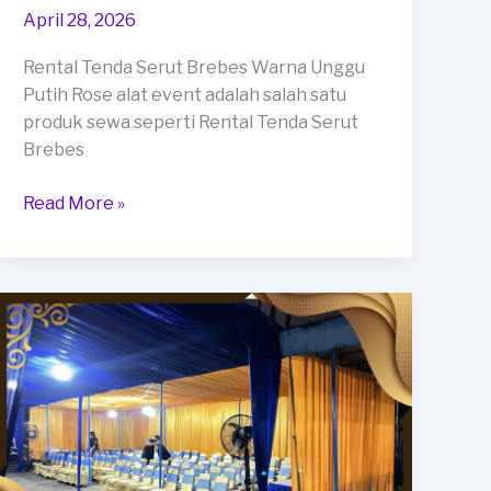
April 28, 2026
Rental Tenda Serut Brebes Warna Unggu
Putih Rose alat event adalah salah satu
produk sewa seperti Rental Tenda Serut
Brebes
Rental
Read More »
Tenda
Serut
Brebes
Warna
Unggu
Putih