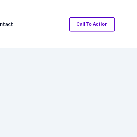
ntact
Call To Action