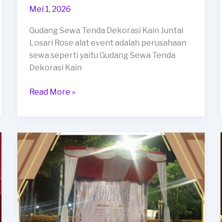
Mei 1, 2026
Gudang Sewa Tenda Dekorasi Kain Juntai
Losari Rose alat event adalah perusahaan
sewa seperti yaitu Gudang Sewa Tenda
Dekorasi Kain
Gudang
Read More »
Sewa
Tenda
Dekorasi
Kain
Juntai
Losari