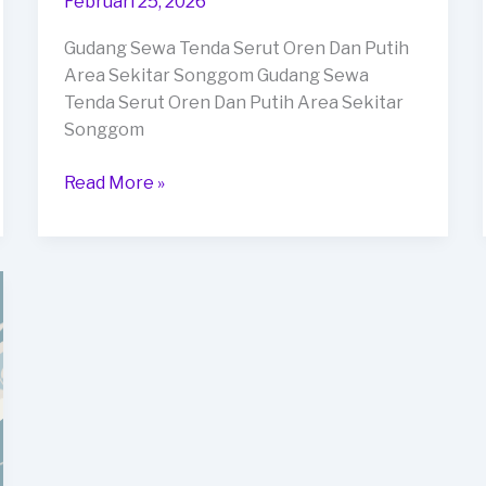
Februari 25, 2026
Gudang Sewa Tenda Serut Oren Dan Putih
Area Sekitar Songgom Gudang Sewa
Tenda Serut Oren Dan Putih Area Sekitar
Songgom
Gudang
Read More »
Sewa
Tenda
Serut
Oren
Dan
Putih
Area
Sekitar
Songgom