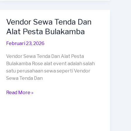
Dengan
Kualitas
Terbaik
Vendor Sewa Tenda Dan
Dan
Alat Pesta Bulakamba
Kokoh
Bumiayu
Februari 23, 2026
Vendor Sewa Tenda Dan Alat Pesta
Bulakamba Rose alat event adalah salah
satu perusahaan sewa seperti Vendor
Sewa Tenda Dan
Vendor
Read More »
Sewa
Tenda
Dan
Alat
Pesta