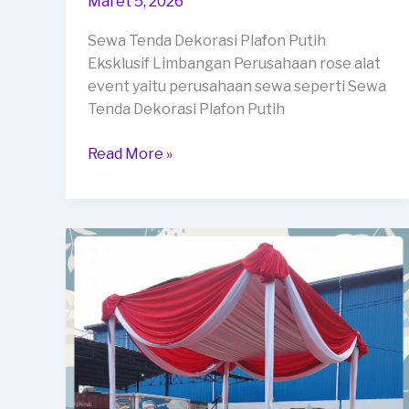
Maret 5, 2026
Sewa Tenda Dekorasi Plafon Putih
Eksklusif Limbangan Perusahaan rose alat
event yaitu perusahaan sewa seperti Sewa
Tenda Dekorasi Plafon Putih
Sewa
Read More »
Tenda
Dekorasi
Plafon
Putih
Eksklusif
Limbangan