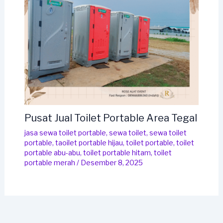
Pusat Jual Toilet Portable Area Tegal
jasa sewa toilet portable
,
sewa toilet
,
sewa toilet
portable
,
taoilet portable hijau
,
toilet portable
,
toilet
portable abu-abu
,
toilet portable hitam
,
toilet
portable merah
/
Desember 8, 2025