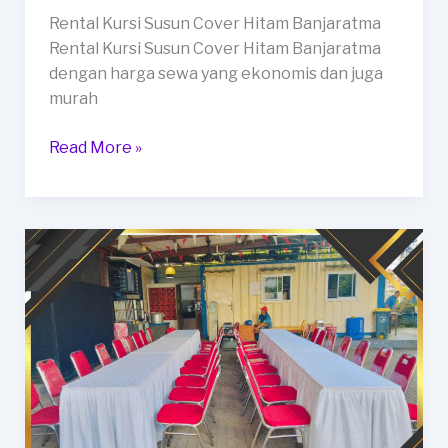
Rental Kursi Susun Cover Hitam Banjaratma
Rental Kursi Susun Cover Hitam Banjaratma
dengan harga sewa yang ekonomis dan juga
murah
Rental
Read More »
Kursi
Susun
Cover
Hitam
Banjaratma