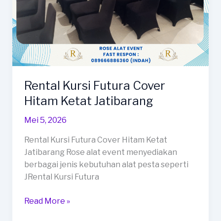
Rental Kursi Futura Cover
Hitam Ketat Jatibarang
Mei 5, 2026
Rental Kursi Futura Cover Hitam Ketat
Jatibarang Rose alat event menyediakan
berbagai jenis kebutuhan alat pesta seperti
JRental Kursi Futura
Rental
Read More »
Kursi