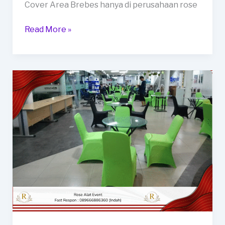
Cover Area Brebes hanya di perusahaan rose
Rental
Read More »
Kursi
Futura
Susun
Tanpa
Cover
Area
Brebes