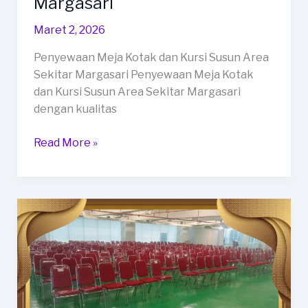
Margasari
Maret 2, 2026
Penyewaan Meja Kotak dan Kursi Susun Area
Sekitar Margasari Penyewaan Meja Kotak
dan Kursi Susun Area Sekitar Margasari
dengan kualitas
Penyewaan
Read More »
Meja
Kotak
dan
Kursi
Susun
Area
Sekitar
Margasari