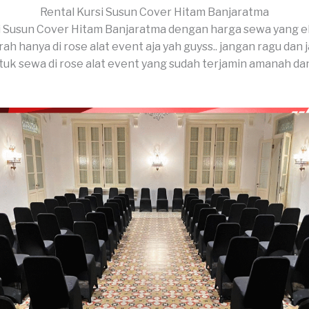
Rental Kursi Susun Cover Hitam Banjaratma
i Susun Cover Hitam Banjaratma dengan harga sewa yang 
ah hanya di rose alat event aja yah guyss.. jangan ragu dan
uk sewa di rose alat event yang sudah terjamin amanah da