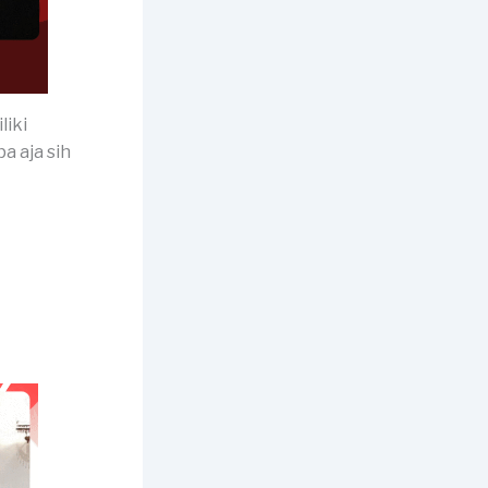
liki
a aja sih