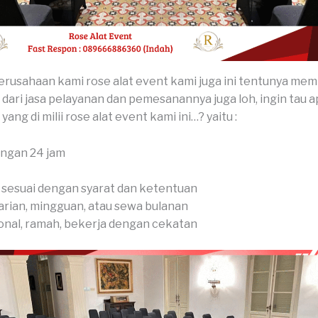
rusahaan kami rose alat event kami juga ini tentunya memi
dari jasa pelayanan dan pemesanannya juga loh, ingin tau ap
ang di milii rose alat event kami ini…? yaitu :
engan 24 jam
 sesuai dengan syarat dan ketentuan
arian, mingguan, atau sewa bulanan
onal, ramah, bekerja dengan cekatan