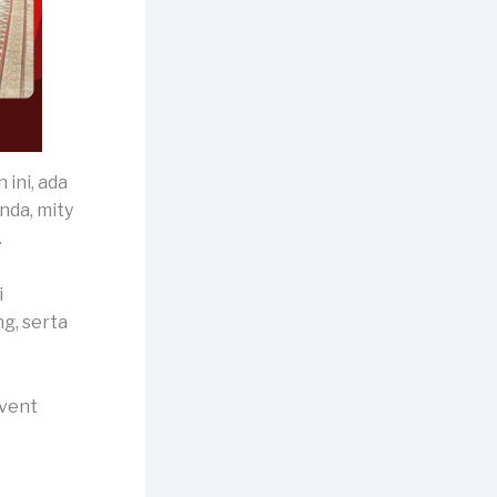
 ini, ada
nda, mity
.
i
g, serta
event