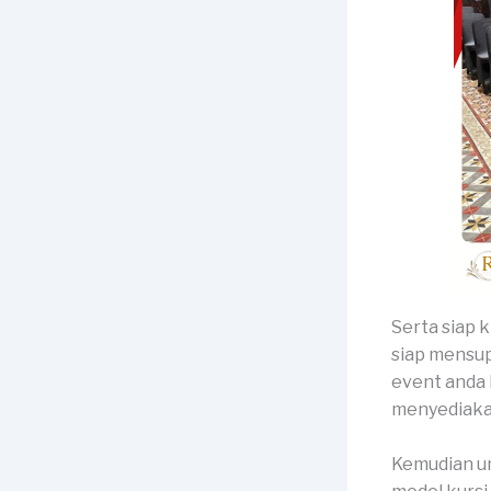
Serta siap 
siap mensup
event anda 
menyediaka
Kemudian unt