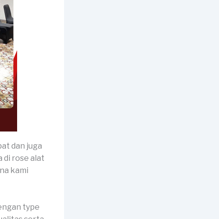
pat dan juga
di rose alat
ena kami
dengan type