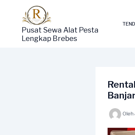
Lewati
ke
konten
TEND
Pusat Sewa Alat Pesta
Lengkap Brebes
Renta
Banja
Oleh