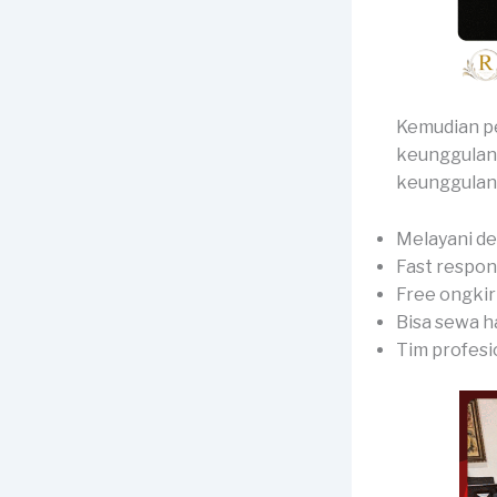
Kemudian pe
keunggulan 
keunggulan y
Melayani d
Fast respon
Free ongkir
Bisa sewa h
Tim profesi