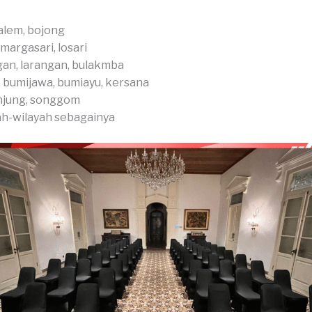
alem, bojong
margasari, losari
an, larangan, bulakmba
 bumijawa, bumiayu, kersana
njung, songgom
ah-wilayah sebagainya