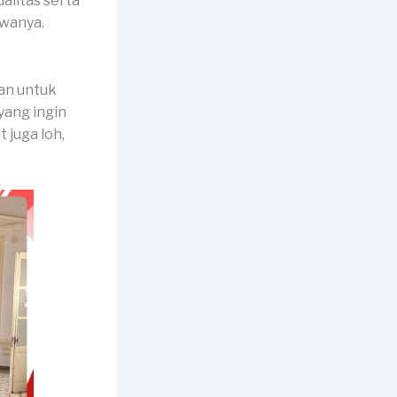
alitas serta
ewanya.
kan untuk
 yang ingin
 juga loh,