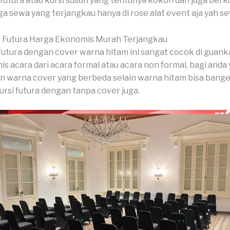
 futura atau kursi susun yang tentunya kokoh dan juga berku
a sewa yang terjangkau hanya di rose alat event aja yah s
i Futura Harga Ekonomis Murah Terjangkau
 futura dengan cover warna hitam ini sangat cocok di guan
is acara dari acara formal atau acara non formal, bagi anda
 warna cover yang berbeda selain warna hitam bisa banget
ursi futura dengan tanpa cover juga.