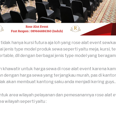
tidak hanya kursi futura aja loh yang rose alat event sewkan
i jenis type model produk sewa seperti yaitu meja, kursi, te
portable, dll dengan berbagai jenis type model yang beragam
n khawatir untuk harga sewa di rose alat event karena kam
dengan harga sewa yang terjangkau murah, pas di kanton
dak akan membuat kantong saku anda menjadi kering guys..
tuk area wilayah pelayanan dan pemesanannya rose alat 
a wilayah seperti yaitu :