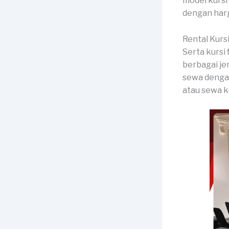
model kursi
dengan harg
Rental Kurs
Serta kursi
berbagai jen
sewa dengan
atau sewa k