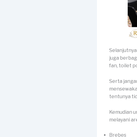
Selanjutnya 
juga berbaga
fan, toilet 
Serta janga
mensewakan 
tentunya ti
Kemudian un
melayani are
Brebes