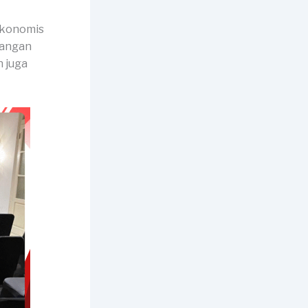
ekonomis
 jangan
n juga