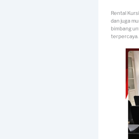
Rental Kurs
dan juga mur
bimbang unt
terpercaya.