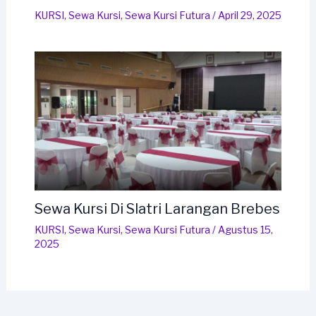
KURSI
,
Sewa Kursi
,
Sewa Kursi Futura
/
April 29, 2025
Sewa Kursi Di Slatri Larangan Brebes
KURSI
,
Sewa Kursi
,
Sewa Kursi Futura
/
Agustus 15,
2025