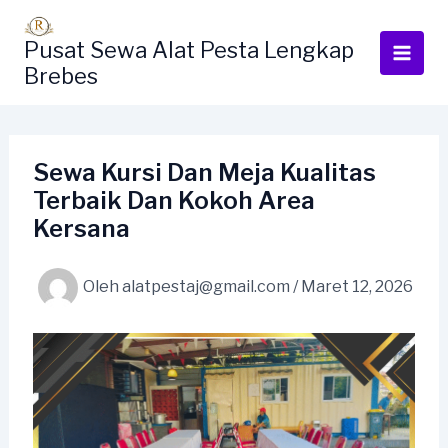
Lewati
ke
Pusat Sewa Alat Pesta Lengkap
konten
Brebes
Sewa Kursi Dan Meja Kualitas
Terbaik Dan Kokoh Area
Kersana
Oleh
alatpestaj@gmail.com
/
Maret 12, 2026