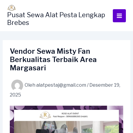
Lewati
ke
Pusat Sewa Alat Pesta Lengkap
konten
Brebes
Vendor Sewa Misty Fan
Berkualitas Terbaik Area
Margasari
Oleh
alatpestaj@gmail.com
/
Desember 19,
2025