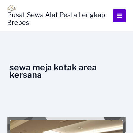
Lewati
ke
Pusat Sewa Alat Pesta Lengkap
konten
Brebes
sewa meja kotak area
kersana