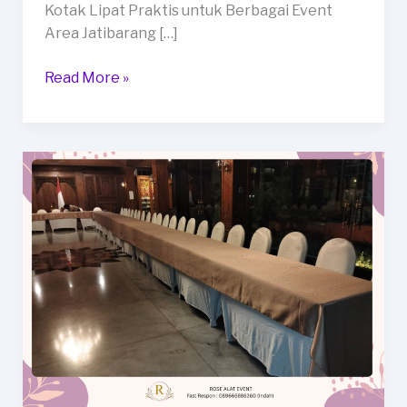
Kotak Lipat Praktis untuk Berbagai Event
Area Jatibarang […]
Sewa
Read More »
Meja
Kotak
Lipat
Praktis
untuk
Berbagai
Event
Area
Jatibarang