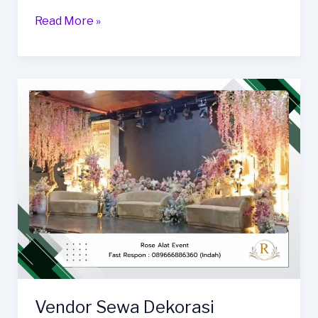
Paket
Read More »
Sewa
Dekorasi
Lamaran
Dan
Wedding
Tegal
Vendor Sewa Dekorasi