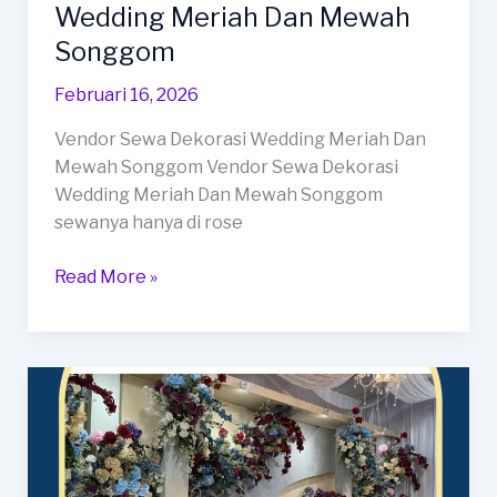
Wedding Meriah Dan Mewah
Songgom
Februari 16, 2026
Vendor Sewa Dekorasi Wedding Meriah Dan
Mewah Songgom Vendor Sewa Dekorasi
Wedding Meriah Dan Mewah Songgom
sewanya hanya di rose
Vendor
Read More »
Sewa
Dekorasi
Wedding
Meriah
Dan
Mewah
Songgom