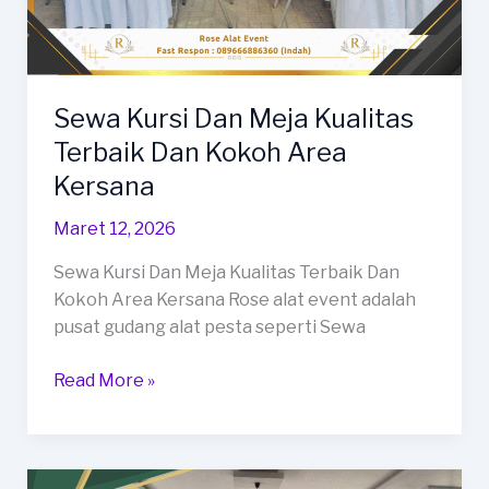
Sewa Kursi Dan Meja Kualitas
Terbaik Dan Kokoh Area
Kersana
Maret 12, 2026
Sewa Kursi Dan Meja Kualitas Terbaik Dan
Kokoh Area Kersana Rose alat event adalah
pusat gudang alat pesta seperti Sewa
Sewa
Read More »
Kursi
Dan
Meja
Kualitas