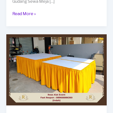
Gudang Sewa Meja […]
Gudang
Read More »
Sewa
Meja
Bundar
Dan
Kotak
Banjarharjo