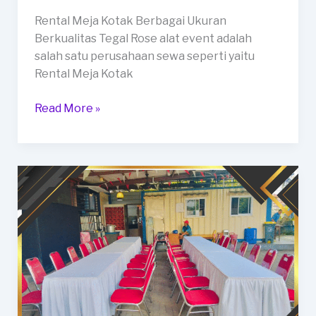
Rental Meja Kotak Berbagai Ukuran
Berkualitas Tegal Rose alat event adalah
salah satu perusahaan sewa seperti yaitu
Rental Meja Kotak
Rental
Read More »
Meja
Kotak
Berbagai
Ukuran
Berkualitas
Tegal