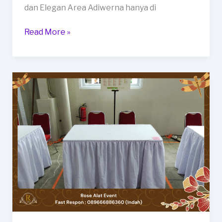
dan Elegan Area Adiwerna hanya di
Sewa
Read More »
Meja
Kotak
Kuat
Bersih
dan
Elegan
Area
Adiwerna