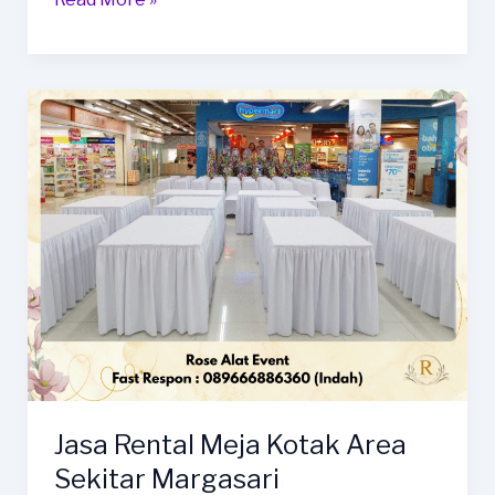
Sewa
Meja
Kotak
Bersih
Dan
Kokoh
Arae
Tegal
Jasa Rental Meja Kotak Area
Sekitar Margasari