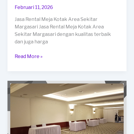
Februari 11, 2026
Jasa Rental Meja Kotak Area Sekitar
Margasari Jasa Rental Meja Kotak Area
Sekitar Margasari dengan kualitas terbaik
dan juga harga
Jasa
Read More »
Rental
Meja
Kotak
Area
Sekitar
Margasari