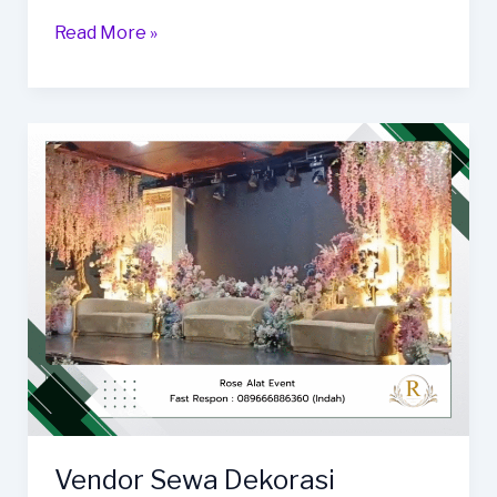
Paket
Read More »
Sewa
Dekorasi
Lamaran
Dan
Wedding
Tegal
Vendor Sewa Dekorasi