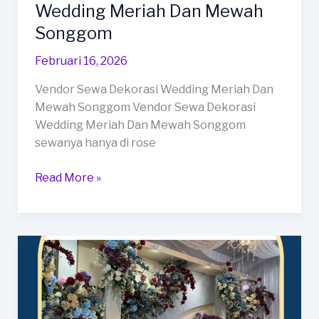
Wedding Meriah Dan Mewah
Songgom
Februari 16, 2026
Vendor Sewa Dekorasi Wedding Meriah Dan
Mewah Songgom Vendor Sewa Dekorasi
Wedding Meriah Dan Mewah Songgom
sewanya hanya di rose
Vendor
Read More »
Sewa
Dekorasi
Wedding
Meriah
Dan
Mewah
Songgom