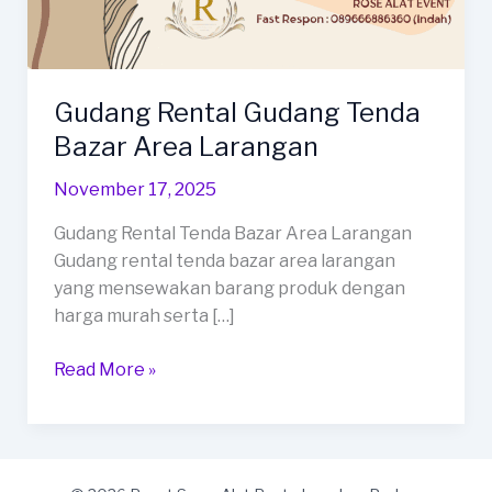
Gudang Rental Gudang Tenda
Bazar Area Larangan
November 17, 2025
Gudang Rental Tenda Bazar Area Larangan
Gudang rental tenda bazar area larangan
yang mensewakan barang produk dengan
harga murah serta […]
Gudang
Read More »
Rental
Gudang
Tenda
Bazar