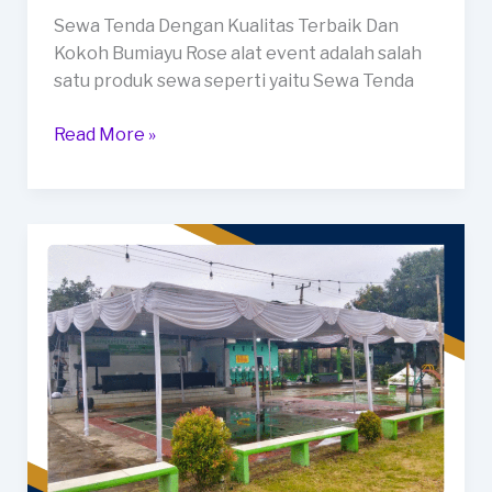
Sewa Tenda Dengan Kualitas Terbaik Dan
Kokoh Bumiayu Rose alat event adalah salah
satu produk sewa seperti yaitu Sewa Tenda
Sewa
Read More »
Tenda
Dengan
Kualitas
Terbaik
Dan
Kokoh
Bumiayu