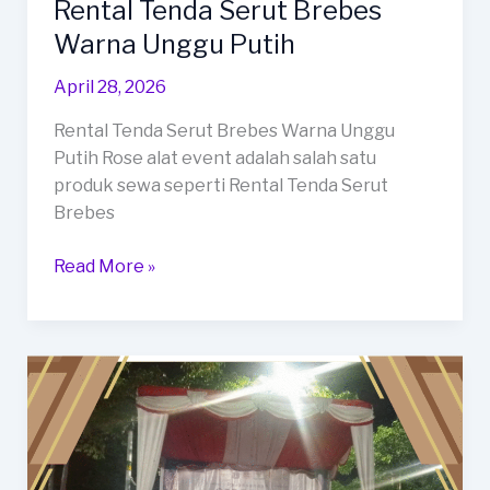
Rental Tenda Serut Brebes
Warna Unggu Putih
April 28, 2026
Rental Tenda Serut Brebes Warna Unggu
Putih Rose alat event adalah salah satu
produk sewa seperti Rental Tenda Serut
Brebes
Rental
Read More »
Tenda
Serut
Brebes
Warna
Unggu
Putih