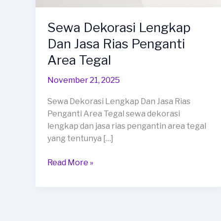
Sewa Dekorasi Lengkap
Dan Jasa Rias Penganti
Area Tegal
November 21, 2025
Sewa Dekorasi Lengkap Dan Jasa Rias
Penganti Area Tegal sewa dekorasi
lengkap dan jasa rias pengantin area tegal
yang tentunya […]
Sewa
Read More »
Dekorasi
Lengkap
Dan
Jasa