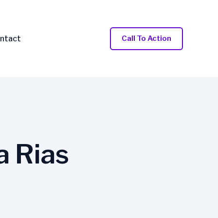
ntact
Call To Action
a Rias