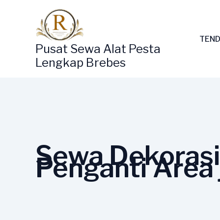
Lewati
ke
konten
TEND
Pusat Sewa Alat Pesta
Lengkap Brebes
Sewa Dekorasi
Penganti Area 