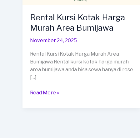
Rental Kursi Kotak Harga
Murah Area Bumijawa
November 24, 2025
Rental Kursi Kotak Harga Murah Area
Bumijawa Rental kursi kotak harga murah
area bumijawa anda bisa sewa hanya di rose
[…]
Rental
Read More »
Kursi
Kotak
Harga
Murah
Area
Bumijawa