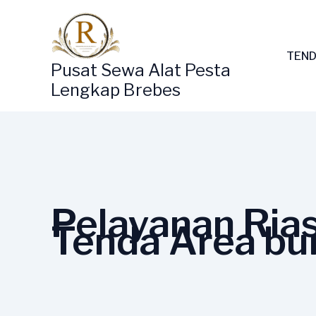
Lewati
ke
konten
TEND
Pusat Sewa Alat Pesta
Lengkap Brebes
Pelayanan Ria
Tenda Area bu