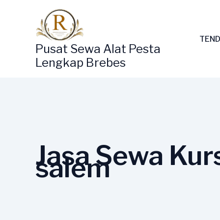
Lewati
ke
konten
TEND
Pusat Sewa Alat Pesta
Lengkap Brebes
Jasa Sewa Kurs
salem