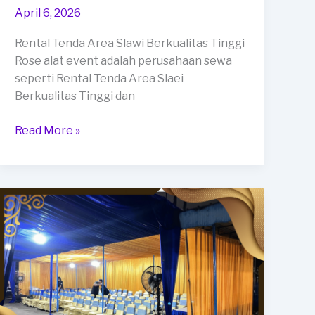
April 6, 2026
Rental Tenda Area Slawi Berkualitas Tinggi
Rose alat event adalah perusahaan sewa
seperti Rental Tenda Area Slaei
Berkualitas Tinggi dan
Rental
Read More »
Tenda
Area
Slawi
Berkualitas
Tinggi