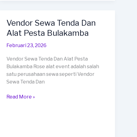
Dengan
Kualitas
Terbaik
Vendor Sewa Tenda Dan
Dan
Alat Pesta Bulakamba
Kokoh
Bumiayu
Februari 23, 2026
Vendor Sewa Tenda Dan Alat Pesta
Bulakamba Rose alat event adalah salah
satu perusahaan sewa seperti Vendor
Sewa Tenda Dan
Vendor
Read More »
Sewa
Tenda
Dan
Alat
Pesta