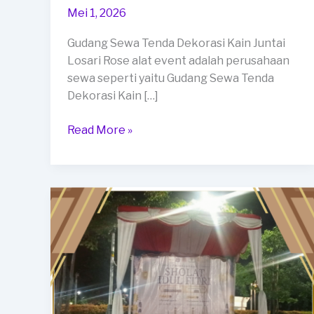
Mei 1, 2026
Gudang Sewa Tenda Dekorasi Kain Juntai
Losari Rose alat event adalah perusahaan
sewa seperti yaitu Gudang Sewa Tenda
Dekorasi Kain […]
Gudang
Read More »
Sewa
Tenda
Dekorasi
Kain
Juntai
Losari