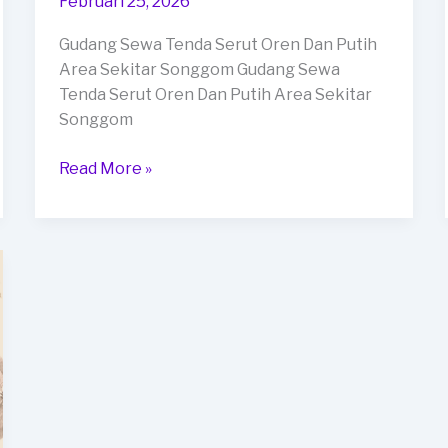
Februari 25, 2026
Gudang Sewa Tenda Serut Oren Dan Putih
Area Sekitar Songgom Gudang Sewa
Tenda Serut Oren Dan Putih Area Sekitar
Songgom
Gudang
Read More »
Sewa
Tenda
Serut
Oren
Dan
Putih
Area
Sekitar
Songgom