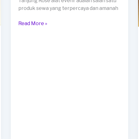
Tanjung Rose alat evenr adalah salah satu
produk sewa yang terpercaya dan amanah
Rental
Read More »
Tenda
Serut
Dan
Meja
Bundar
Area
Tanjung