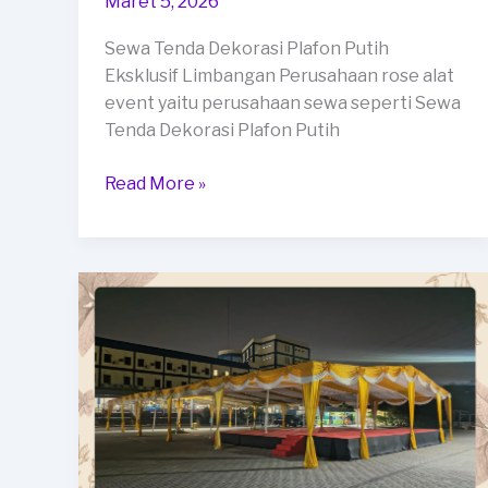
Maret 5, 2026
Sewa Tenda Dekorasi Plafon Putih
Eksklusif Limbangan Perusahaan rose alat
event yaitu perusahaan sewa seperti Sewa
Tenda Dekorasi Plafon Putih
Sewa
Read More »
Tenda
Dekorasi
Plafon
Putih
Eksklusif
Limbangan