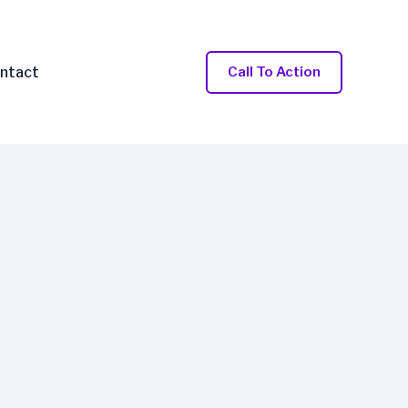
ntact
Call To Action